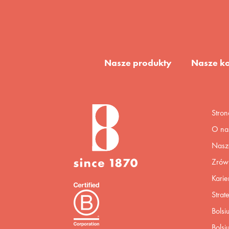
Nasze produkty
Nasze ko
Stro
O na
Nasza
Zrów
Karie
Strat
Bolsi
Bolsi