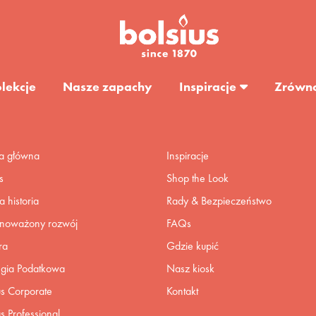
lekcje
Nasze zapachy
Inspiracje
Zrówn
na główna
Inspiracje
s
Shop the Look
 historia
Rady & Bezpieczeństwo
noważony rozwój
FAQs
ra
Gdzie kupić
egia Podatkowa
Nasz kiosk
us Corporate
Kontakt
us Professional