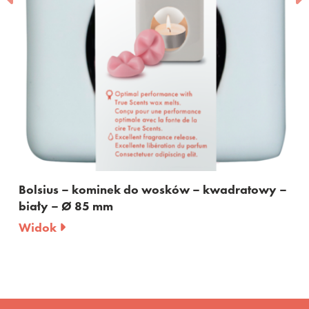
Bolsius – wo
słoniowa – o
Widok
 kominek do wosków – kwadratowy –
 85 mm