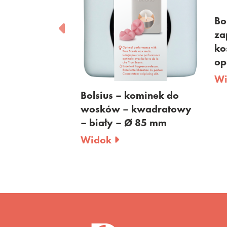
e Scents –
Bo
ńkowa z
za
żłobieniami
ko
d – brązowa
op
W
Bolsius – kominek do
wosków – kwadratowy
– biały – Ø 85 mm
Widok