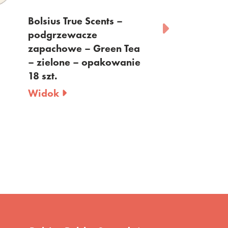
Bolsius True Scents –
Bolsius – min
podgrzewacze
zapachowa – 
zapachowe – Green Tea
kość słoniowa
– zielone – opakowanie
opakowanie 12
18 szt.
Widok
Widok