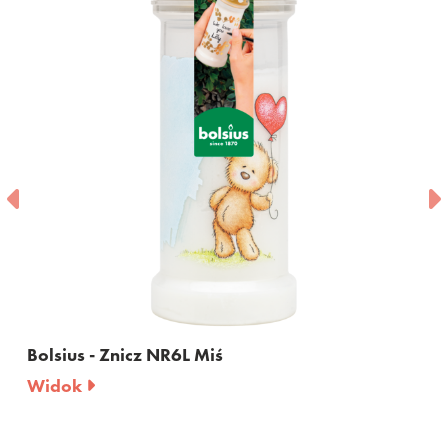
- Znicz NR6L Miś
Bolsius - Z
Widok