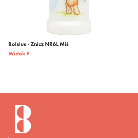
Bolsius - Znicz NR6L Miś
Widok