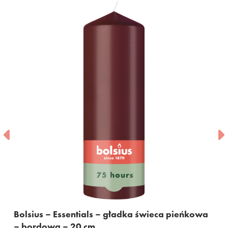
 – Essentials – gładka świeca pieńkowa
Bolsius – 
wa – 20 cm
– czerwon