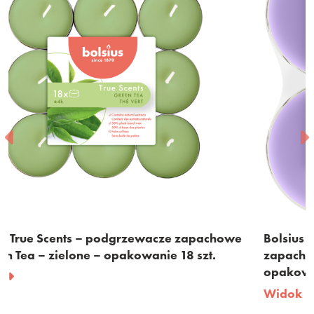
chowe
Bolsius True Scents – duże podgrzewacze
.
zapachowe – Lavender – niebiesko-fioletowe
opakowanie 8 szt.
Widok