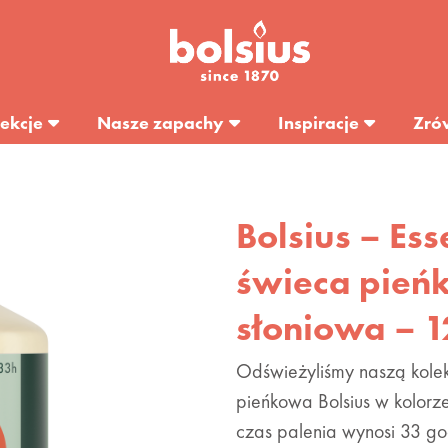
ekcje
Nasze zapachy
Inspiracje
Zró
Bolsius – Ess
świeca pień
słoniowa – 
Odświeżyliśmy naszą kolek
pieńkowa Bolsius w kolorze
czas palenia wynosi 33 g