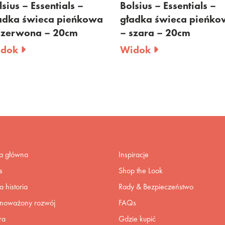
us – Essentials –
Bolsius – Essentials –
ka świeca pieńkowa
gładka świeca pieńkowa
erwona – 20cm
– szara – 20cm
ok
Widok
na główna
Inspiracje
s
Shop the Look
 historia
Rady & Bezpieczeństwo
noważony rozwój
FAQs
ra
Gdzie kupić