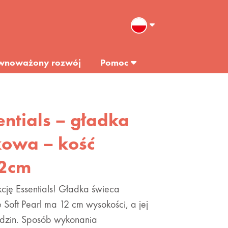
wnoważony rozwój
Pomoc
entials – gładka
kowa – kość
12cm
cję Essentials! Gładka świeca
 Soft Pearl ma 12 cm wysokości, a jej
odzin. Sposób wykonania