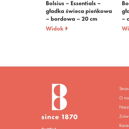
tials –
Bolsius – Essentials –
Bolsi
a pieńkowa
gładka świeca pieńkowa
gład
eleń –
– bordowa – 20 cm
– cz
Widok
Wid
Stro
O na
Nasza
Zrów
Karie