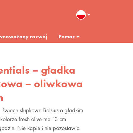
wnoważony rozwój
Pomoc
entials – gładka
kowa – oliwkowa
m
 – świece słupkowe Bolsius o gładkim
kolorze fresh olive ma 13 cm
 godzin. Nie kapie i nie pozostawia