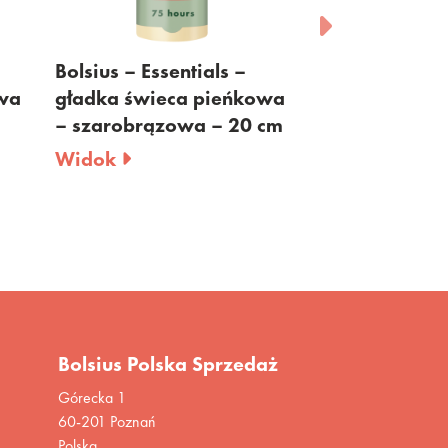
sius – Essentials –
Bolsius – Essentials –
adka świeca pieńkowa
gładka świeca pieńko
szarobrązowa – 20 cm
– beżowa – 20cm
dok
Widok
Bolsius Polska Sprzedaż
Górecka 1
60-201 Poznań
Polska