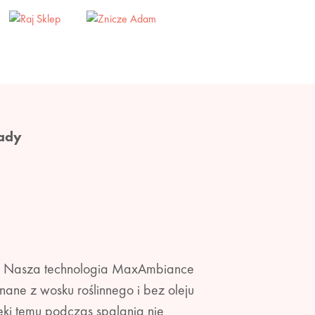
ady
ałt. Nasza technologia MaxAmbiance
ane z wosku roślinnego i bez oleju
ęki temu podczas spalania nie