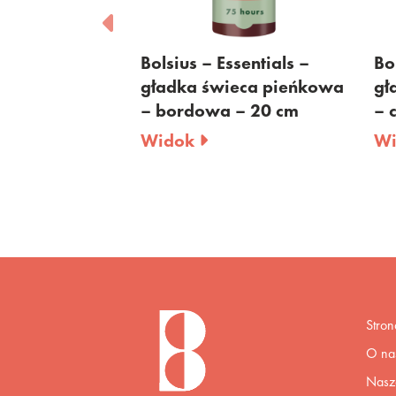
–
Bolsius – Essentials –
Bolsius – Es
ńkowa
gładka świeca pieńkowa
gładka świ
– bordowa – 20 cm
– czerwona
Widok
Widok
Stro
O na
Nasza