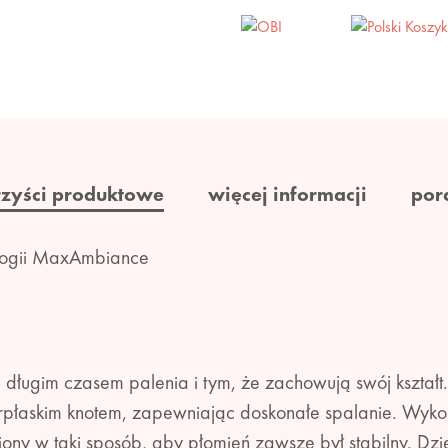
rzyści produktowe
więcej informacji
por
ologii MaxAmbiance
ię długim czasem palenia i tym, że zachowują swój kszt
erpłaskim knotem, zapewniając doskonałe spalanie. Wykon
ony w taki sposób, aby płomień zawsze był stabilny. Dzi