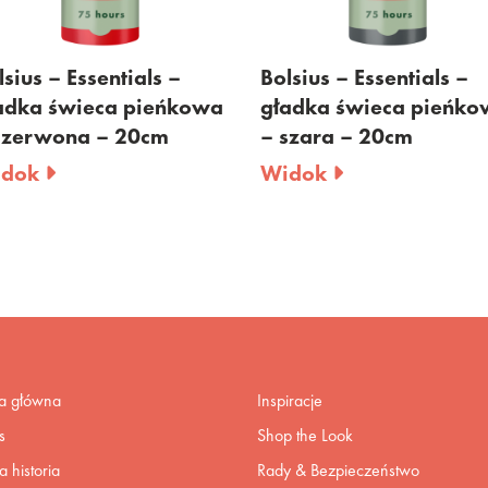
sentials –
Bolsius – Essentials –
Bol
eca pieńkowa
gładka świeca pieńkowa
gł
 – 20cm
– szara – 20cm
– 
Widok
Wi
na główna
Inspiracje
s
Shop the Look
 historia
Rady & Bezpieczeństwo