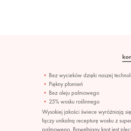
ko
Bez wycieków dzięki naszej techn
Piękny płomień
Bez oleju palmowego
25% wosku roślinnego
Wysokiej jakości świece wyróżniają s
łączy unikalną recepturę wosku z sup
palmowego. Bawełniany knot jest pleci