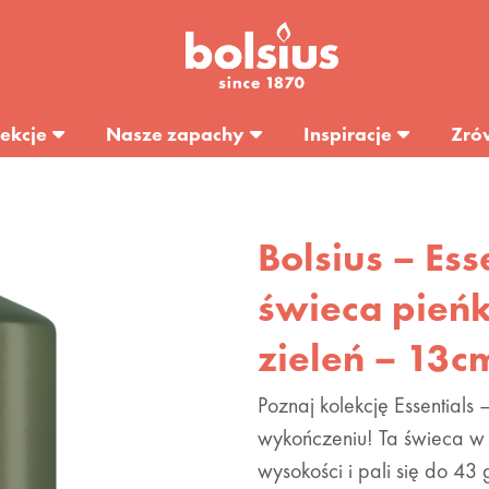
ekcje
Nasze zapachy
Inspiracje
Zró
Bolsius – Ess
świeca pień
zieleń – 13c
Poznaj kolekcję Essentials
wykończeniu! Ta świeca w 
wysokości i pali się do 43