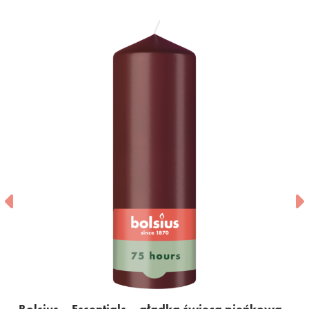
s – gładka świeca pieńkowa
Bolsius – Essentials –