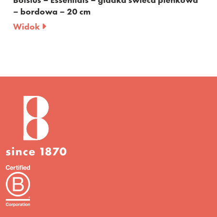
 bordowa – 20 cm
– cz
idok
Wid