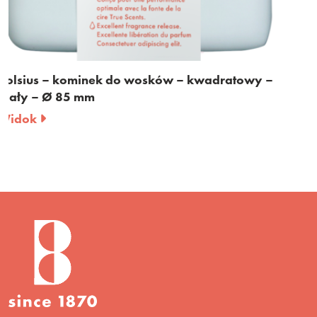
owy –