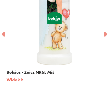
Bolsius - Znicz NR6L Miś
Bol
Widok
Wi