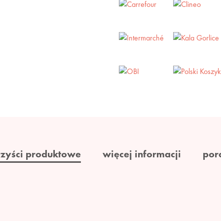
rzyści produktowe
więcej informacji
por