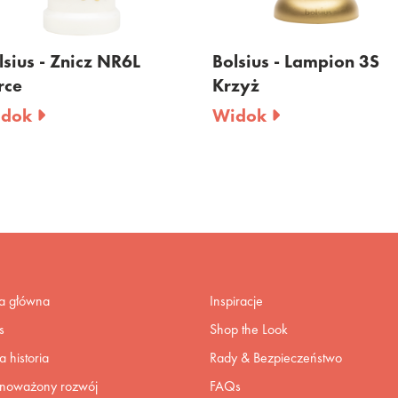
Bolsius - Lampion 3S
Bolsius - Znicz 
Krzyż
- 70 H
Widok
Widok
na główna
Inspiracje
s
Shop the Look
 historia
Rady & Bezpieczeństwo
noważony rozwój
FAQs