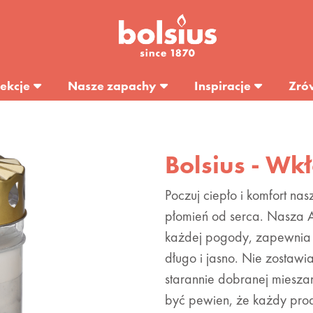
ekcje
Nasze zapachy
Inspiracje
Zró
Bolsius - Wk
Poczuj ciepło i komfort na
płomień od serca. Nasza 
każdej pogody, zapewnia si
długo i jasno. Nie zostawia
starannie dobranej mieszan
być pewien, że każdy produ