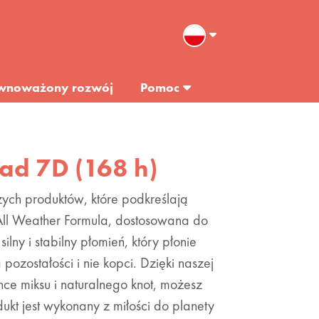
wnoważony rozwój
Pomoc
ład 7D (168 h)
szych produktów, które podkreślają
All Weather Formula, dostosowana do
lny i stabilny płomień, który płonie
 pozostałości i nie kopci. Dzięki naszej
ce miksu i naturalnego knot, możesz
kt jest wykonany z miłości do planety