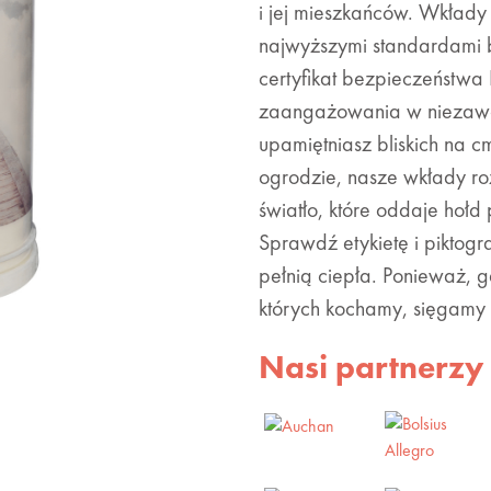
i jej mieszkańców. Wkład
najwyższymi standardami b
certyfikat bezpieczeństwa
zaangażowania w niezawo
upamiętniasz bliskich na 
ogrodzie, nasze wkłady roz
światło, które oddaje hołd 
Sprawdź etykietę i piktog
pełnią ciepła. Ponieważ, 
których kochamy, sięgamy 
Nasi partnerzy