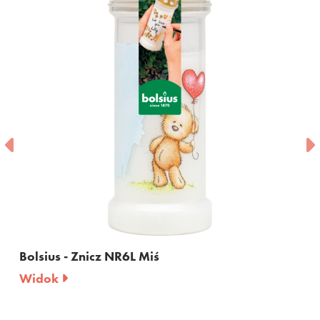
us - Znicz NR6L Miś
Bolsius 
k
Widok