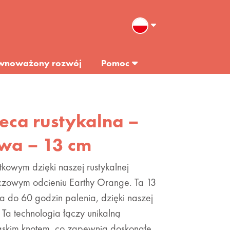
wnoważony rozwój
Pomoc
ieca rustykalna –
wa – 13 cm
owym dzięki naszej rustykalnej
czowym odcieniu Earthy Orange. Ta 13
a do 60 godzin palenia, dzięki naszej
Ta technologia łączy unikalną
askim knotem, co zapewnia doskonałe