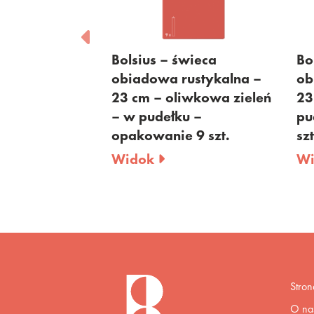
eca
Bolsius – świeca
Bols
tykalna –
obiadowa rustykalna –
obia
a – w
23 cm – oliwkowa zieleń
23 c
pakowanie 9
– w pudełku –
pude
opakowanie 9 szt.
szt.
Widok
Wid
Stro
O na