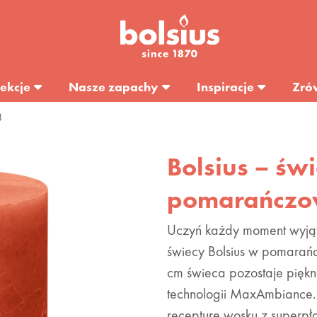
ekcje
Nasze zapachy
Inspiracje
Zró
8
Bolsius – św
pomarańczo
Uczyń każdy moment wyjątk
świecy Bolsius w pomarań
cm świeca pozostaje piękn
technologii MaxAmbiance. 
recepturę wosku z superpł