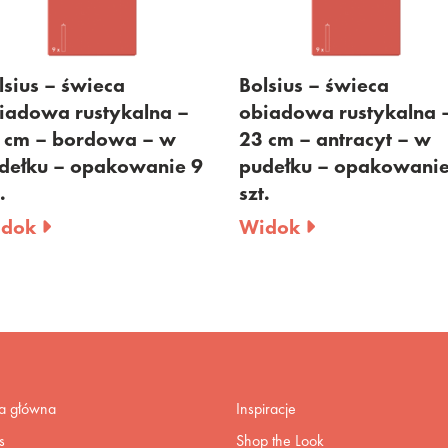
ius – świeca
Bolsius – świeca
dowa rustykalna –
obiadowa rustykalna –
m – bordowa – w
23 cm – antracyt – w
łku – opakowanie 9
pudełku – opakowanie 
szt.
ok
Widok
na główna
Inspiracje
s
Shop the Look