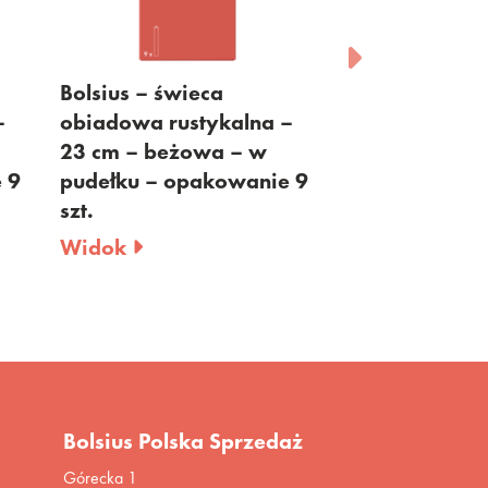
Bolsius – świeca
Bolsius – świec
obiadowa rustykalna –
obiadowa rusty
23 cm – beżowa – w
23 cm – jasnor
9
pudełku – opakowanie 9
w pudełku – o
szt.
9 szt.
Widok
Widok
Bolsius Polska Sprzedaż
Górecka 1