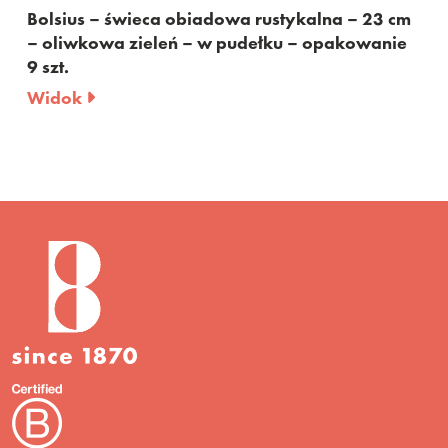
a rustykalna – 23 cm
Bolsius – świeca obiadowa r
dełku – opakowanie
– bordowa – w pudełku – op
Widok