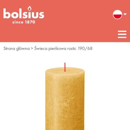
Strona główna
> Świeca pieńkowa rustic 190/68