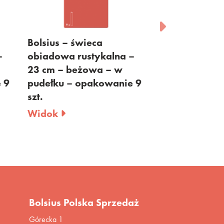
Bolsius – świeca
Bolsius – 
na –
obiadowa rustykalna –
rustykalna
 w
23 cm – jasnoróżowa –
pieńkowa 
nie 9
w pudełku – opakowanie
żłobienia
9 szt.
zieleń – 1
Widok
Widok
Bolsius Polska Sprzedaż
Górecka 1