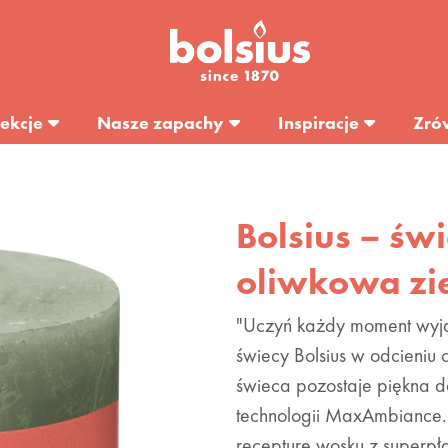
ekcje
Nasze zapachy
Inspiracje
Zró
Bolsius – św
oliwkowa zie
"Uczyń każdy moment wyjąt
świecy Bolsius w odcieniu 
świeca pozostaje piękna do
technologii MaxAmbiance. 
recepturę wosku z superpł