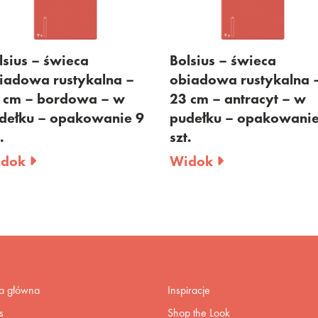
Bolsius – świeca
Bolsius – świeca
obiadowa rustykalna –
obiadowa rustykal
23 cm – antracyt – w
23 cm – beżowa –
pudełku – opakowanie 9
pudełku – opakowa
szt.
szt.
Widok
Widok
na główna
Inspiracje
s
Shop the Look