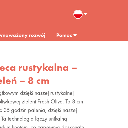
wnoważony rozwój
Pomoc
ieca rustykalna –
leń – 8 cm
kowym dzięki naszej rustykalnej
oliwkowej zieleni Fresh Olive. Ta 8 cm
 35 godzin palenia, dzięki naszej
Ta technologia łączy unikalną
askim knotem, co zapewnia doskonałe