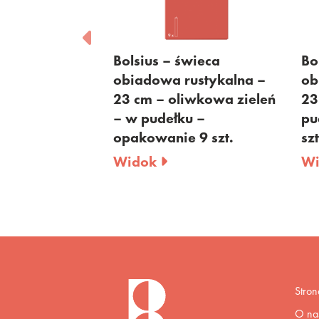
– świeca
Bolsius – świeca
a rustykalna –
obiadowa rustykalna –
 oliwkowa zieleń
23 cm – bordowa – w
ełku –
pudełku – opakowanie 9
nie 9 szt.
szt.
Widok
Stro
O na