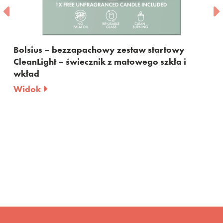
sius – bezzapachowy zestaw startowy
Bolsiu
anLight – świecznik z matowego szkła i
Ginge
ład
Wido
dok