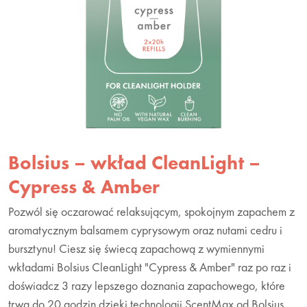
Bolsius – wkład CleanLight –
Cypress & Amber
Pozwól się oczarować relaksującym, spokojnym zapachem z
aromatycznym balsamem cyprysowym oraz nutami cedru i
bursztynu! Ciesz się świecą zapachową z wymiennymi
wkładami Bolsius CleanLight "Cypress & Amber" raz po raz i
doświadcz 3 razy lepszego doznania zapachowego, które
trwa do 20 godzin dzięki technologii ScentMax od Bolsius.